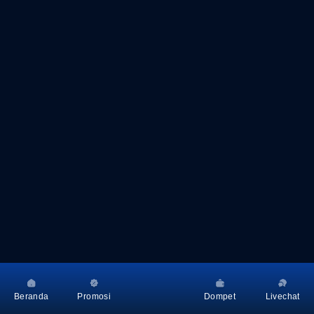
Beranda
Promosi
Dompet
Livechat