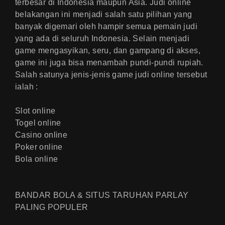
terbesar di Indonesia maupun Asia. Judi online
belakangan ini menjadi salah satu pilihan yang
banyak digemari oleh hampir semua pemain judi
yang ada di seluruh Indonesia. Selain menjadi
game mengasyikan, seru, dan gampang di akses,
game ini juga bisa menambah pundi-pundi rupiah.
Salah satunya jenis-jenis game judi online tersebut
ialah :
Slot online
Togel online
Casino online
Poker online
Bola online
BANDAR BOLA & SITUS TARUHAN PARLAY
PALING POPULER