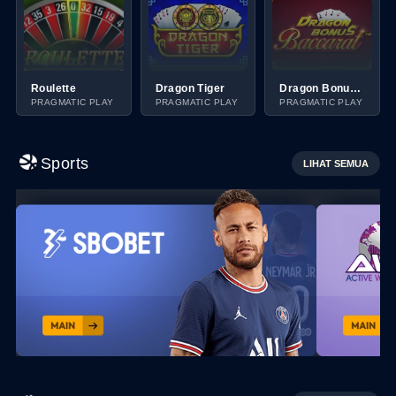
Roulette
Dragon Tiger
Dragon Bonus Baccarat
PRAGMATIC PLAY
PRAGMATIC PLAY
PRAGMATIC PLAY
Sports
LIHAT SEMUA