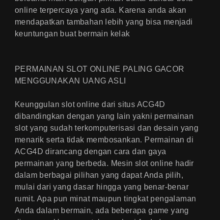
online terpercaya yang ada. Karena anda akan
mendapatkan tambahan lebih yang bisa menjadi
keuntungan buat bermain kelak
PERMAINAN SLOT ONLINE PALING GACOR
MENGGUNAKAN UANG ASLI
Keunggulan slot online dari situs ACG4D
dibandingkan dengan yang lain yakni permainan
slot yang sudah terkomputerisasi dan desain yang
menarik serta tidak membosankan. Permainan di
ACG4D dirancang dengan cara dan gaya
permainan yang berbeda. Mesin slot online hadir
dalam berbagai pilihan yang dapat Anda pilih,
mulai dari yang dasar hingga yang benar-benar
rumit. Apa pun minat maupun tingkat pengalaman
Anda dalam bermain, ada beberapa game yang