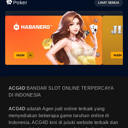
Poker
LIHAT SEMUA
ACG4D
BANDAR SLOT ONLINE TERPERCAYA
DI INDONESIA
ACG4D
adalah Agen judi online terbaik yang
menyediakan beberapa game taruhan online di
Indonesia. ACG4D kini di juluki website terbaik dan