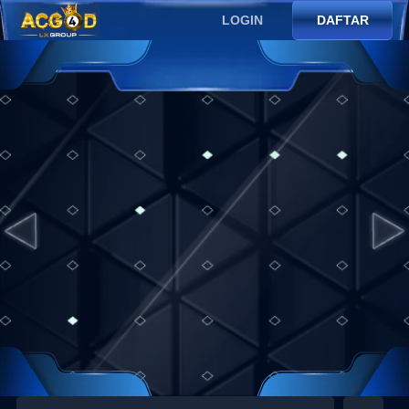
LOGIN
DAFTAR