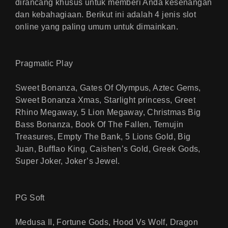
dirancang khusus untuk memberi Anda kesenangan
dan kebahagiaan. Berikut ini adalah 4 jenis slot
online yang paling umum untuk dimainkan.
Pragmatic Play
Sweet Bonanza, Gates Of Olympus, Aztec Gems,
Sweet Bonanza Xmas, Starlight princess, Greet
Rhino Megaway, 5 Lion Megaway, Christmas Big
Bass Bonanza, Book Of The Fallen, Temujin
Treasures, Empty The Bank, 5 Lions Gold, Big
Juan, Bufflao King, Caishen’s Gold, Greek Gods,
Super Joker, Joker’s Jewel.
PG Soft
Medusa II, Fortune Gods, Hood Vs Wolf, Dragon